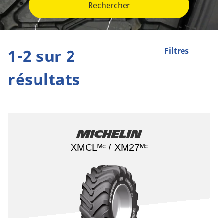
Rechercher
1-2 sur 2
Filtres
résultats
Michelin
XMCLᴹᶜ / XM27ᴹᶜ