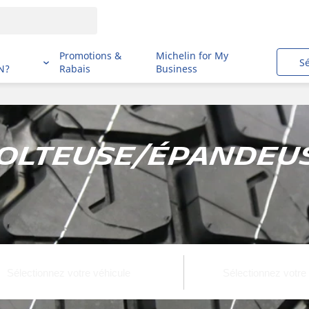
i
Promotions &
Michelin for My
S
N?
Rabais
Business
colteuse/épandeus