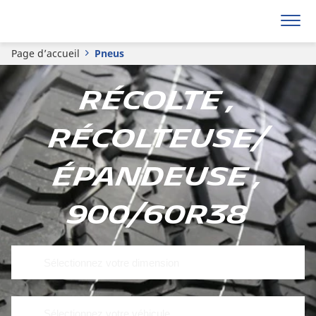
Page d’accueil
Pneus
Récolte ,
Récolteuse/
épandeuse ,
900/60R38