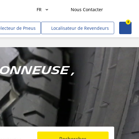
FR
Nous Contacter
0
Agriculture
électeur de Pneus
Localisateur de Revendeurs
Transport de marchandises
Transport de personnes
Mines et carrières
sonneuse ,
Construction & industrie
Entrepreneurs & commerçants
Hors route/gouvernement
VR
Tweel (site US)
Voitures, VUS