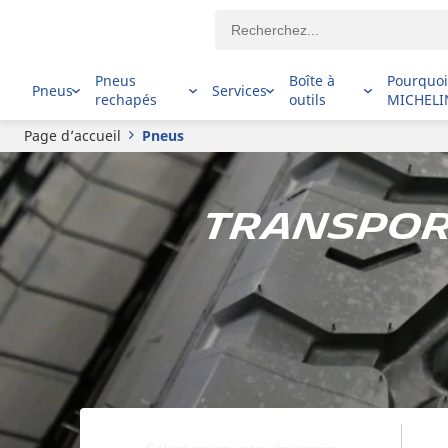
Pneus
Boîte à
Pourquo
Pneus
Services
rechapés
outils
MICHELI
Page d’accueil
Pneus
Transport