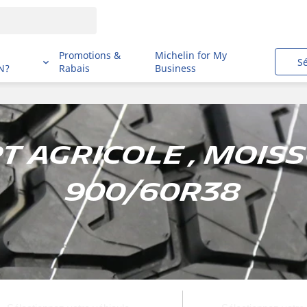
i
Promotions &
Michelin for My
S
N?
Rabais
Business
 agricole , Mois
900/60R38