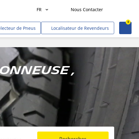
FR
Nous Contacter
0
Agriculture
électeur de Pneus
Localisateur de Revendeurs
Transport de marchandises
Transport de personnes
Mines et carrières
sonneuse ,
Construction & industrie
Entrepreneurs & commerçants
Hors route/gouvernement
VR
Tweel (site US)
Voitures, VUS