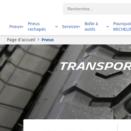
Pneus
Boîte à
Pourquo
Pneus
Services
rechapés
outils
MICHELI
Page d’accueil
Pneus
Transport