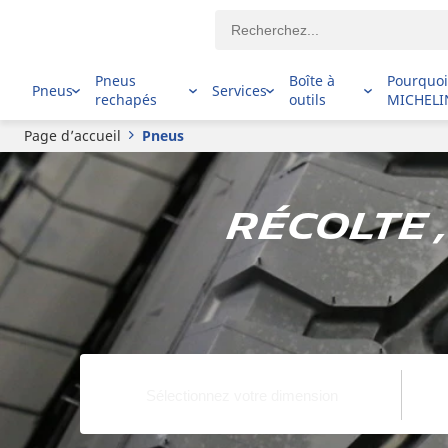
Pneus
Boîte à
Pourquo
Pneus
Services
rechapés
outils
MICHELI
Page d’accueil
Pneus
Récolte 