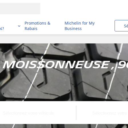
i
Promotions &
Michelin for My
S
N?
Rabais
Business
, Moissonneuse , 