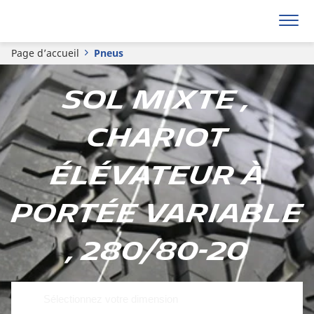
Page d’accueil
Pneus
Sol mixte ,
Chariot
élévateur à
portée variable
, 280/80-20