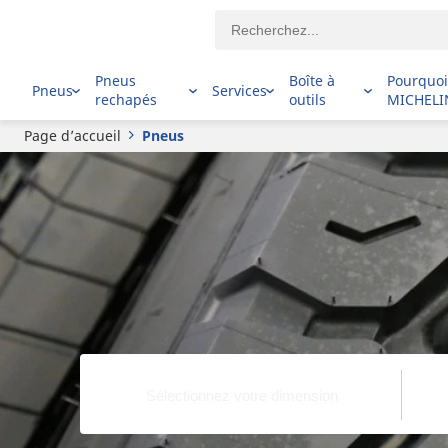
Pneus
Boîte à
Pourquo
Pneus
Services
rechapés
outils
MICHELI
Page d’accueil
Pneus