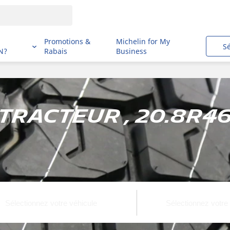
i
Promotions &
Michelin for My
S
N?
Rabais
Business
Tracteur , 20.8R4