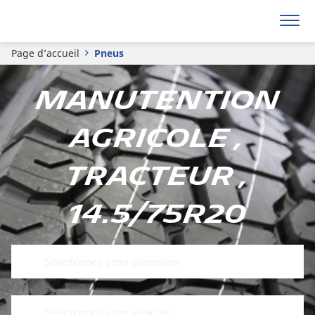
Page d’accueil
Pneus
Manutention
agricole ,
Tracteur ,
14.5/75R20