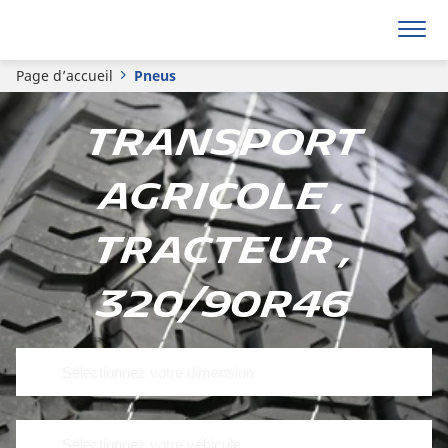
Page d’accueil
Pneus
Transport
agricole ,
Tracteur ,
320/90R46