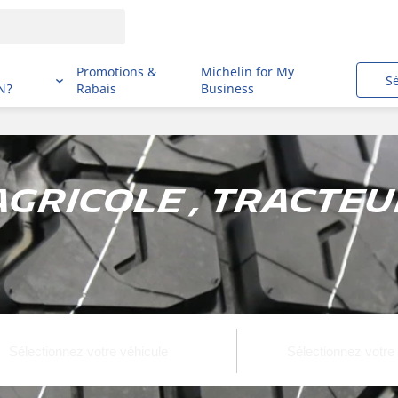
i
Promotions &
Michelin for My
S
N?
Rabais
Business
gricole , Tracteur