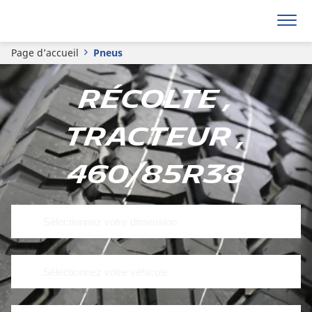
Page d’accueil
Pneus
Récolte ,
Tracteur ,
460/85R38