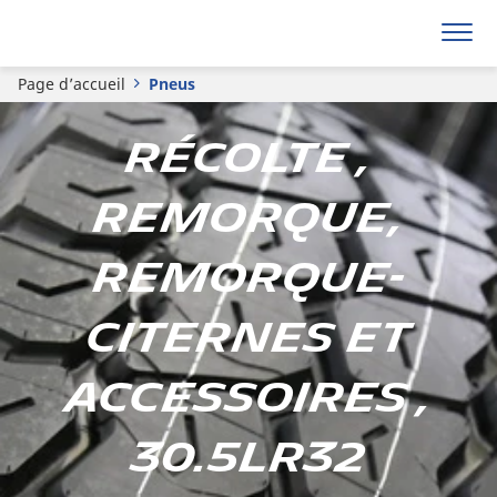
Page d’accueil
Pneus
Récolte ,
Remorque,
remorque-
citernes et
accessoires ,
30.5LR32