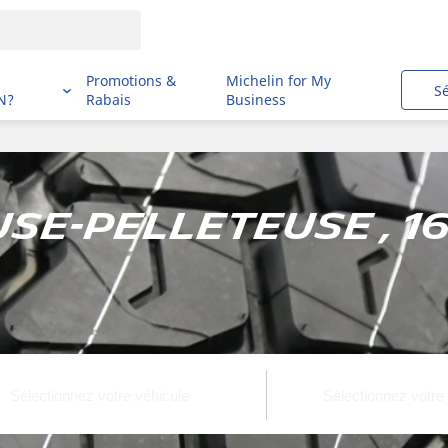
i
Promotions &
Michelin for My
S
N?
Rabais
Business
se-pelleteuse , 16