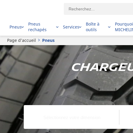
Pneus
Boîte à
Pourquo
Pneus
Services
rechapés
outils
MICHELI
Page d’accueil
Pneus
Chargeu