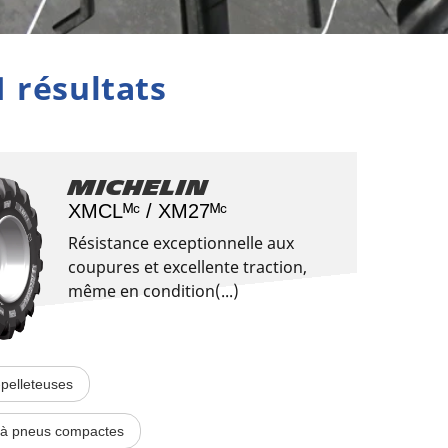
1 résultats
Michelin
XMCLᴹᶜ / XM27ᴹᶜ
Résistance exceptionnelle aux
coupures et excellente traction,
même en condition(...)
pelleteuses
à pneus compactes