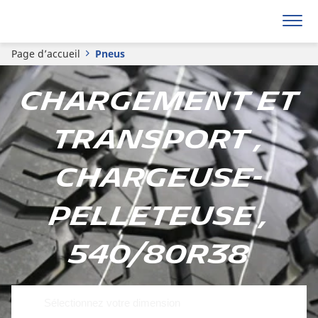
Page d’accueil
Pneus
Chargement et
transport ,
Chargeuse-
pelleteuse ,
540/80R38