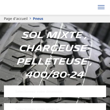
Page d’accueil
Pneus
Sol mixte ,
Chargeuse-
pelleteuse ,
400/80-24