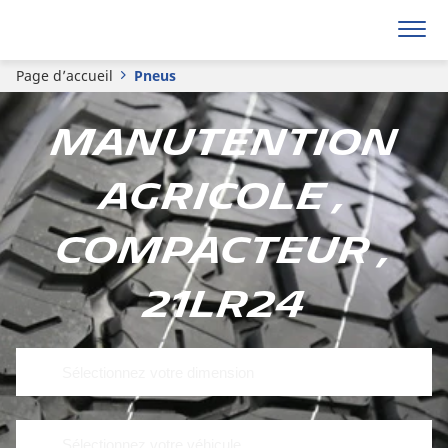
Page d’accueil
Pneus
Manutention
agricole ,
Compacteur ,
21LR24