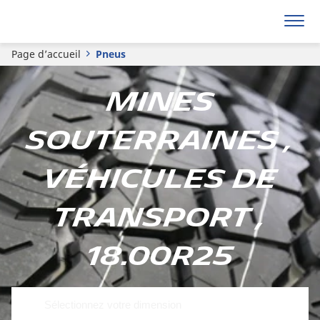
Page d’accueil
Pneus
Mines
souterraines ,
Véhicules de
transport ,
18.00R25