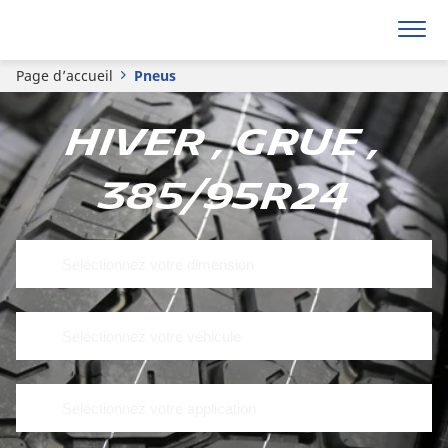
Page d’accueil
Pneus
Hiver , Grue ,
385/95R24