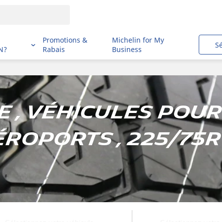
i
Promotions &
Michelin for My
S
N?
Rabais
Business
e , Véhicules pour
éroports , 225/75R