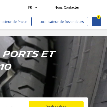
FR
Nous Contacter
0
Agriculture
électeur de Pneus
Localisateur de Revendeurs
Transport de marchandises
Transport de personnes
Mines et carrières
 ports et
Construction & industrie
10
Entrepreneurs & commerçants
Hors route/gouvernement
VR
Tweel (site US)
Voitures, VUS