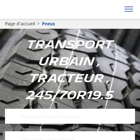
Page d’accueil
Pneus
Transport
urbain ,
Tracteur ,
245/70R19.5