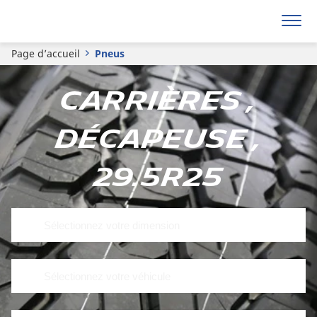
Page d’accueil
Pneus
Carrières ,
Décapeuse ,
29.5R25