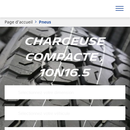
Page d’accueil
Pneus
Chargeuse
compacte ,
10N16.5