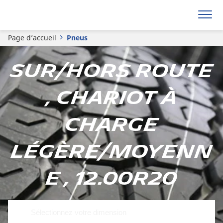
Page d’accueil
Pneus
Sur/hors route
, Chariot à
charge
légère/moyenn
e , 12.00R20