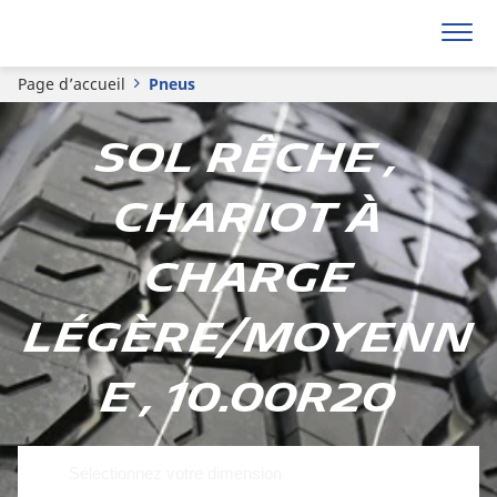
Page d’accueil
Pneus
Sol rêche ,
Chariot à
charge
légère/moyenn
e , 10.00R20