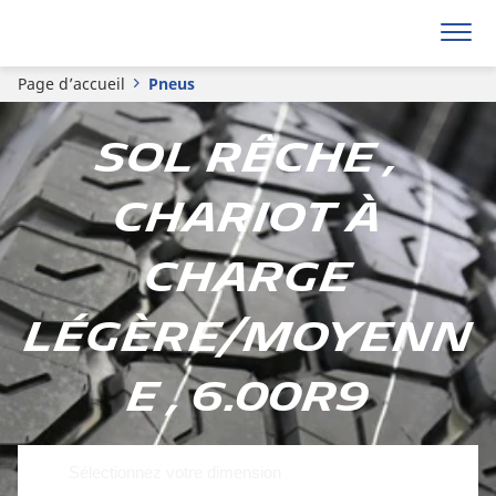
Page d’accueil
Pneus
Sol rêche ,
Chariot à
charge
légère/moyenn
e , 6.00R9