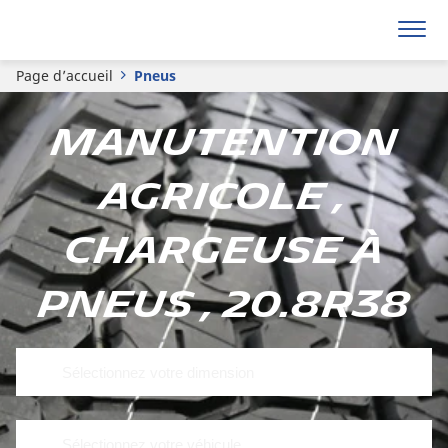
Page d’accueil
Pneus
Manutention
agricole ,
Chargeuse à
pneus , 20.8R38