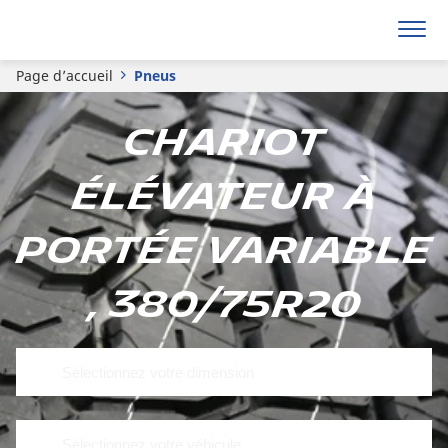
Page d’accueil
Pneus
Chariot
élévateur à
portée variable
, 380/75R20