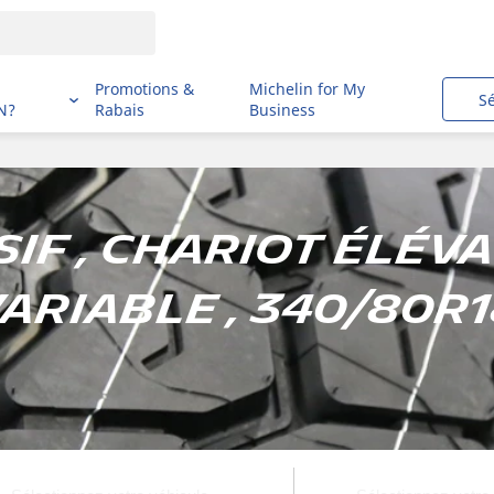
i
Promotions &
Michelin for My
S
N?
Rabais
Business
if , Chariot élév
ariable , 340/80R