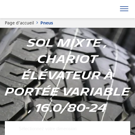
Page d’accueil
Pneus
Sol mixte ,
Chariot
élévateur à
portée variable
, 16.0/80-24