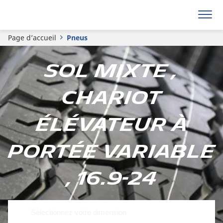
Page d’accueil
Pneus
Sol mixte ,
Chariot
élévateur à
portée variable
, 16.9-24