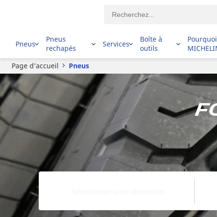
Pneus
Boîte à
Pourquo
Pneus
Services
rechapés
outils
MICHELI
Page d’accueil
Pneus
F