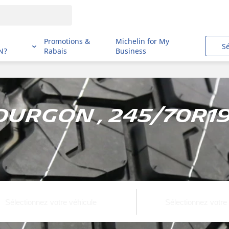
i
Promotions &
Michelin for My
S
N?
Rabais
Business
ourgon , 245/70R19