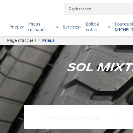
Pneus
Boîte à
Pourquo
Pneus
Services
rechapés
outils
MICHELI
Page d’accueil
Pneus
Sol mixte