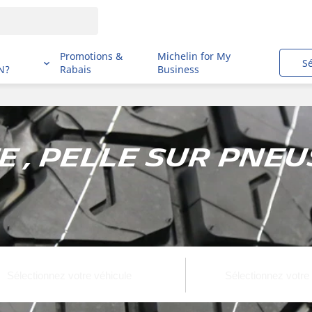
i
Promotions &
Michelin for My
S
N?
Rabais
Business
 , Pelle sur pneus