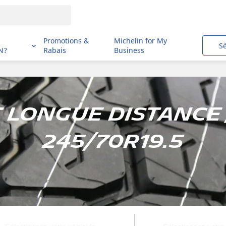
i
Promotions &
Michelin for My
S
N?
Rabais
Business
longue distance 
245/70R19.5