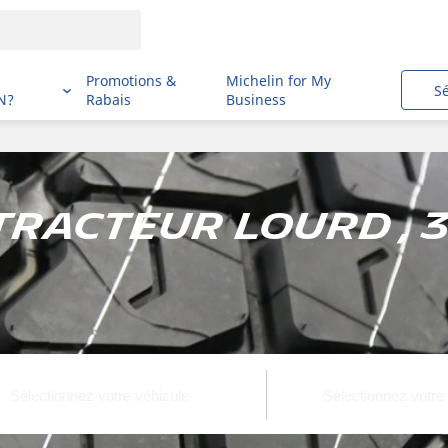
i
Promotions &
Michelin for My
S
N?
Rabais
Business
racteur lourd , 