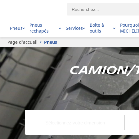
Pneus
Boîte à
Pourquo
Pneus
Services
rechapés
outils
MICHELI
Page d’accueil
Pneus
Camion/t