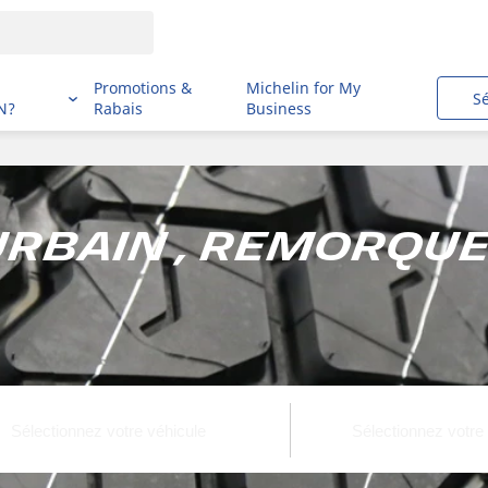
i
Promotions &
Michelin for My
S
N?
Rabais
Business
rbain , Remorque ,