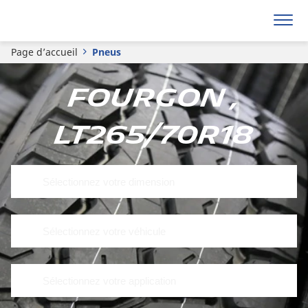
Page d’accueil
Pneus
Fourgon ,
LT265/70R18