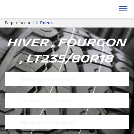
Page d’accueil
Pneus
Hiver , Fourgon
, LT235/80R18