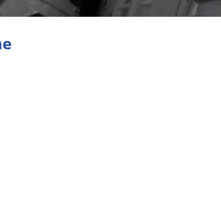
Aviation
he