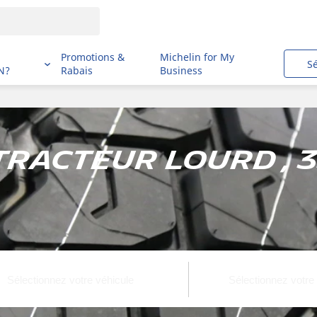
i
Promotions &
Michelin for My
S
N?
Rabais
Business
racteur lourd , 