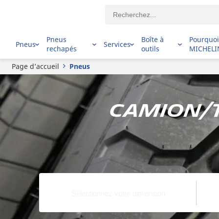
Pneus
Boîte à
Pourquo
Pneus
Services
rechapés
outils
MICHELI
Page d’accueil
Pneus
Camion/t