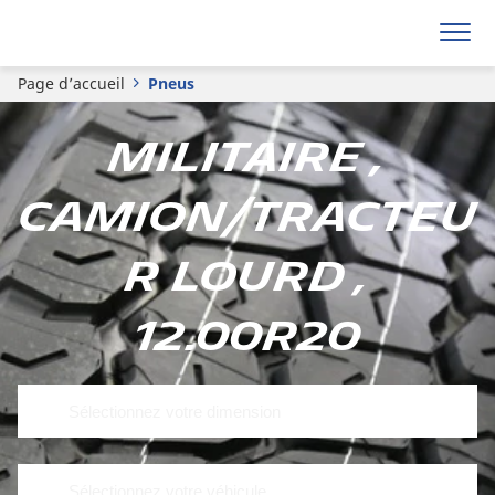
Page d’accueil
Pneus
Militaire ,
Camion/tracteu
r lourd ,
12.00R20