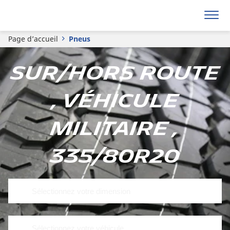
Page d’accueil
Pneus
Sur/hors route
, Véhicule
militaire ,
335/80R20