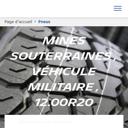
Page d’accueil
Pneus
Mines
souterraines ,
Véhicule
militaire ,
12.00R20