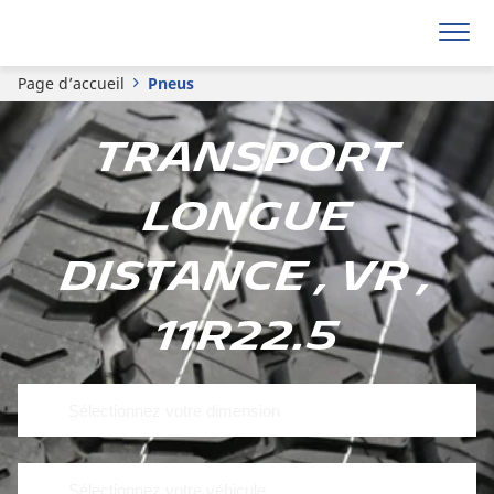
Page d’accueil
Pneus
Transport
longue
distance , VR ,
11R22.5