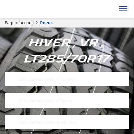
Page d’accueil
Pneus
Hiver , VR ,
LT285/70R17