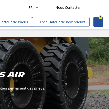
FR
Nous Contacter
0
Agriculture
électeur de Pneus
Localisateur de Revendeurs
Transport de marchandises
Transport de personnes
Mines et carrières
Construction & industrie
Entrepreneurs & commerçants
s air
Hors route/gouvernement
VR
tretien permanent des pneus.
Tweel (site US)
Voitures, VUS