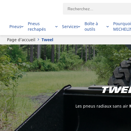
Pneus
Boîte à
Pourquo
Pneus
Services
rechapés
outils
MICHELI
Page d’accueil
Tweel
TWEE
Les pneus radiaux sans air