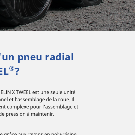
Aviation
'un pneu radial
®
EL
?
HELIN X TWEEL est une seule unité
nel et l’assemblage de la roue. Il
ent complexe pour l'assemblage et
s de pression à maintenir.
ie grâce aux rayons en poly-résine