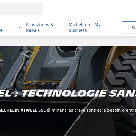
i
Promotions &
Michelin for My
S
N?
Rabais
Business
L : technologie san
MICHELIN XTWEEL
SSL éliminent les crevaisons et le besoin d’en