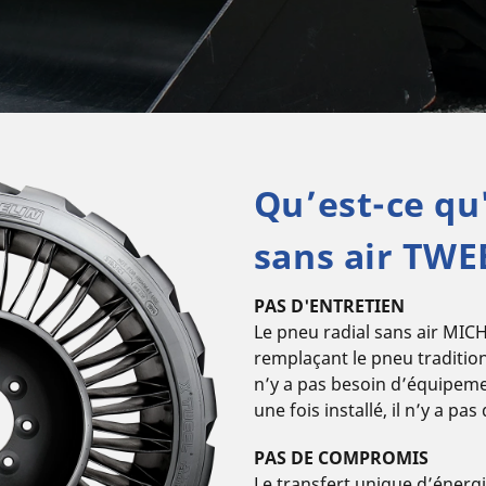
Qu’est-ce qu
sans air TWE
PAS D'ENTRETIEN
Le pneu radial sans air MIC
remplaçant le pneu tradition
n’y a pas besoin d’équipem
une fois installé, il n’y a pa
PAS DE COMPROMIS
Le transfert unique d’énerg