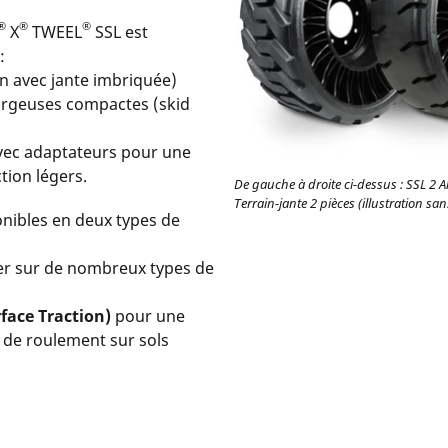
®
®
®
X
TWEEL
SSL est
:
 avec jante imbriquée)
argeuses compactes (skid
vec adaptateurs pour une
ion légers.
De gauche à droite ci-dessus : SSL 2 Al
Terrain-jante 2 pièces (illustration sa
onibles en deux types de
ser sur de nombreux types de
rface Traction)
pour une
 de roulement sur sols