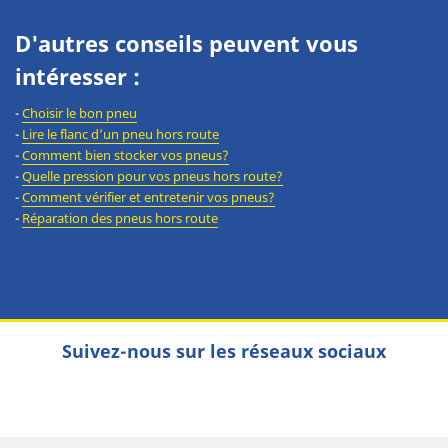
D'autres conseils peuvent vous
intéresser :
-
Choisir le bon pneu
-
Lire le flanc d’un pneu hors route
-
Comment bien stocker vos pneus?
-
Quelle pression pour vos pneus hors route?
-
Comment vérifier et entretenir vos pneus?
-
Réparation des pneus hors route
Suivez-nous sur les réseaux sociaux