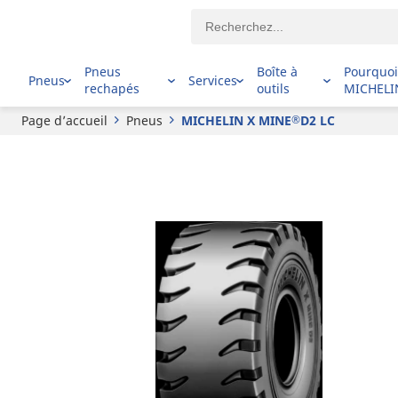
®
MICHELIN
X MINE
D2 LC
Pneus
Boîte à
Pourquo
Pneus
Services
rechapés
outils
MICHELI
Page d’accueil
Pneus
MICHELIN X MINE
D2 LC
®