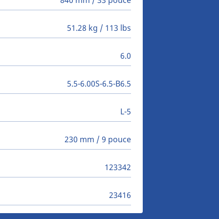
840 mm / 33 pouce
51.28 kg / 113 lbs
6.0
5.5-6.00S-6.5-B6.5
L-5
230 mm / 9 pouce
123342
23416