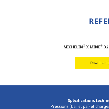
REFE
®
®
MICHELIN
X MINE
D2 
Download
Spécifications techn
Pressions (bar et psi) et charge