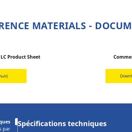
RENCE MATERIALS - DOCU
LC Product Sheet
Commer
Down
(NaN)
iques
Spécifications techniques
s par