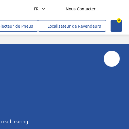
FR
Nous Contacter
0
Demande de devis
Agriculture
électeur de Pneus
Localisateur de Revendeurs
Transport de marchandises
Transport de personnes
Mines et carrières
Construction & industrie
Entrepreneurs & commerçants
Hors route/gouvernement
VR
Tweel (site US)
tread tearing
Voitures, VUS