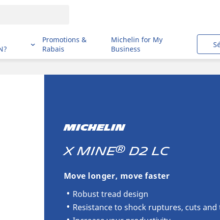
i
Promotions &
Michelin for My
S
N?
Rabais
Business
MICHELIN
®
X MINE
D2 LC
Move longer, move faster
Robust tread design
Resistance to shock ruptures, cuts and 