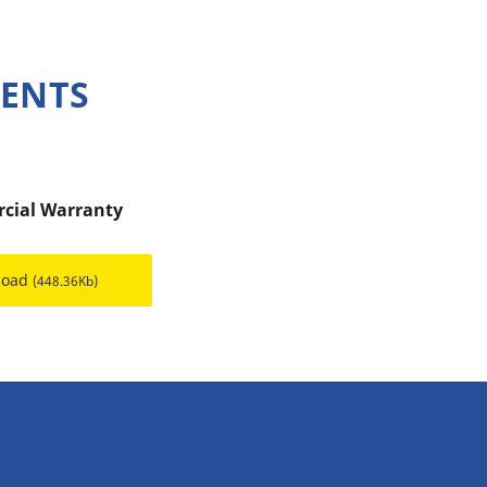
MENTS
cial Warranty
load
(448.36Kb)