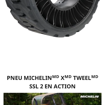
PNEU MICHELINᴹᴰ Xᴹᴰ TWEELᴹᴰ
SSL 2 EN ACTION