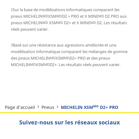
Sur la base de modélisations informatiques comparant les
2
pneus MICHELIN
XSM
D2 + PRO et X MINE
D2 PRO aux
MD
MD
MD
pneus MICHELIN
XSM
D2+ et X MINE
D2. Les résultats
MD
MD
MD
réels peuvent varier.
Basé sur une résistance aux agressions améliorée et une
3
modélisation informatique comparant les mélanges de gomme
des pneus MICHELIN
XSM
D2+ PRO et des pneus
MD
MD
MICHELIN
XSM
D2+. Les résultats réels peuvent varier.
MD
MD
Page d’accueil
Pneus
MICHELIN XSMᴹᴰ D2+ PRO
Suivez-nous sur les réseaux sociaux