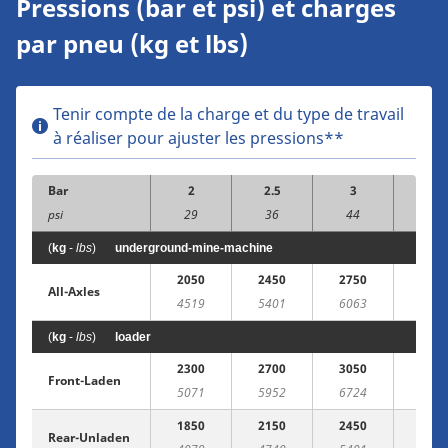
Pressions (bar et psi) et charges
par pneu (kg et lbs)
Tenir compte de la charge et du type de travail
à réaliser pour ajuster les pressions**
Bar
2
2.5
3
3.5
psi
29
36
44
51
(
kg
-
lbs
)
underground-mine-machine
2050
2450
2750
3100
All-Axles
4519
5401
6063
6834
(
kg
-
lbs
)
loader
2300
2700
3050
3450
Front-Laden
5071
5952
6724
7606
1850
2150
2450
2750
Rear-Unladen