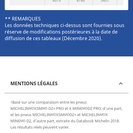
4079
4740
5401
6063
** REMARQUES
Les données techniques ci-dessus sont fournies sous
réserve de modifications postérieures à la date de
diffusion de ces tableaux (Décembre 2020).
MENTIONS LÉGALES
Basé sur une comparaison entre les pneus
1
MICHELIN
XSM
D2+ PRO et X MINE
D2 PRO, d’une part,
MD
MD
MD
et les pneus MICHELIN
XSM
D2+ et MICHELIN
X
MD
MD
MD
MINE
D2, d’autre part, extraite du Databook Michelin 2018.
MD
Les résultats réels peuvent varier.