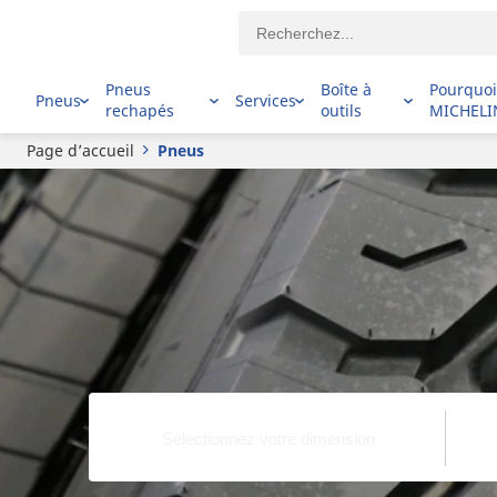
Pneus
Boîte à
Pourquo
Pneus
Services
rechapés
outils
MICHELI
Page d’accueil
Pneus