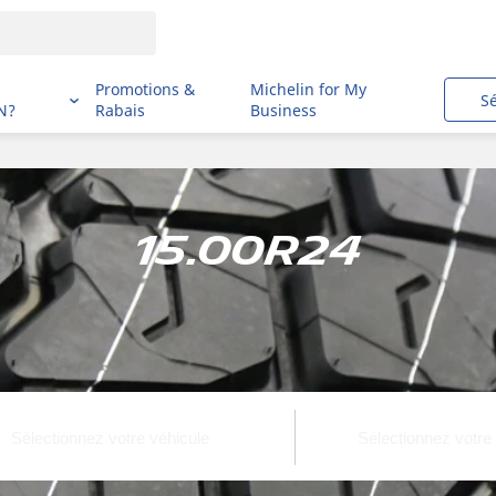
i
Promotions &
Michelin for My
S
N?
Rabais
Business
15.00R24